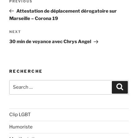
Previous
PREVIOUS
de
Post
Attestation de déplacement dérogatoire sur
l’article
Marseille – Corona 19
Next
NEXT
Post
30 min de voyance avec Chrys Angel
RECHERCHE
Search
Search
for:
Clip LGBT
Humoriste