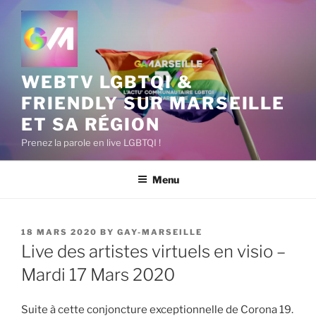
Skip
to
content
WEBTV LGBTQI &
FRIENDLY SUR MARSEILLE
ET SA RÉGION
Prenez la parole en live LGBTQI !
Menu
POSTED
18 MARS 2020
BY
GAY-MARSEILLE
ON
Live des artistes virtuels en visio –
Mardi 17 Mars 2020
Suite à cette conjoncture exceptionnelle de Corona 19.