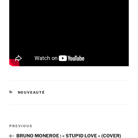
CATEGORIES
NOUVEAUTÉ
Navigation
Previous
PREVIOUS
de
Post
BRUNO MONEROE : « STUPID LOVE » (COVER)