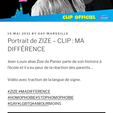
POSTED
15 MAI 2021
BY
GAY-MARSEILLE
ON
Portrait de ZIZE – CLIP : MA
DIFFÉRENCE
Jean-Louis alias Zize du Panier parle de son histoire à
l’école et il a eu peur de la réaction des parents…
Vidéo avec traction de la langue de signe.
#ZIZE
#MADIFFERENCE
#HOMOPHOBIE
#STOPHOMOPHOBIE
#GAY
#LGBTQ
#AMOUR
MOINS