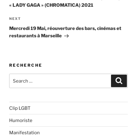
l’article
« LADY GAGA » (CHROMATICA) 2021
Next
NEXT
Post
Mercredi 19 Mai, réouverture des bars, cinémas et
restaurants à Marseille
RECHERCHE
Search
Search
for:
Clip LGBT
Humoriste
Manifestation